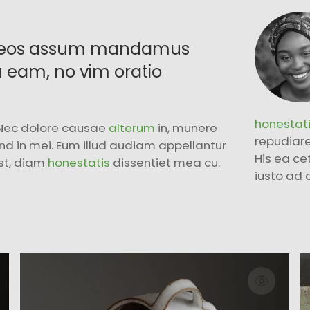
at eos assum mandamus
 eam, no vim oratio
honestat
. Nec dolore causae
alterum
in, munere
repudiare
nd in mei. Eum illud audiam appellantur
His ea cet
est, diam
honestatis
dissentiet mea cu.
iusto ad 