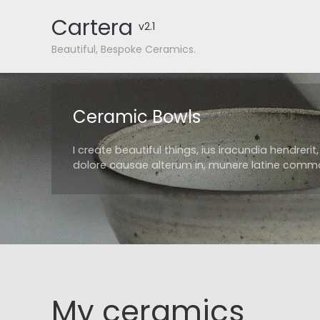
Cartera
v2.1
Beautiful, Bespoke Ceramics.
Ceramic Bowls
I create beautiful things, ius iracundia hendrerit
dolore causae alterum in, munere latine com
My ceramics