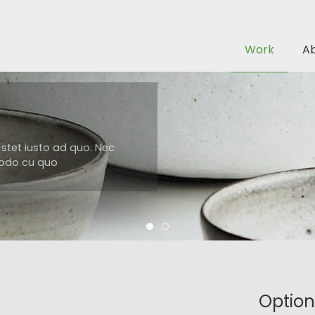
Work
A
, stet iusto ad quo. Nec
modo cu quo
Option