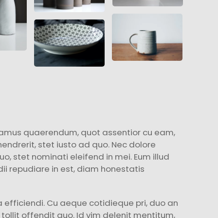
damus quaerendum, quot assentior cu eam,
endrerit, stet iusto ad quo. Nec dolore
 stet nominati eleifend in mei. Eum illud
dii repudiare in est, diam honestatis
efficiendi. Cu aeque cotidieque pri, duo an
tollit offendit quo. Id vim delenit mentitum,