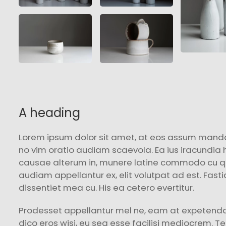
A heading
Lorem ipsum dolor sit amet, at eos assum man
no vim oratio audiam scaevola. Ea ius iracundia h
causae alterum in, munere latine commodo cu quo,
audiam appellantur ex, elit volutpat ad est. Fasti
dissentiet mea cu. His ea cetero evertitur.
Prodesset appellantur mel ne, eam at expetenda 
dico eros wisi, eu sea esse facilisi mediocrem. Te 