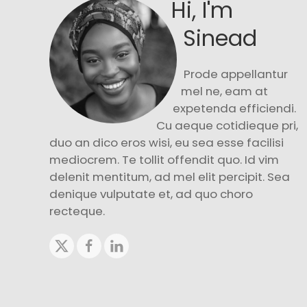
Hi, I'm
Sinead
Prode appellantur
mel ne, eam at
expetenda efficiendi.
Cu aeque cotidieque pri,
duo an dico eros wisi, eu sea esse facilisi
mediocrem. Te tollit offendit quo. Id vim
delenit mentitum, ad mel elit percipit. Sea
denique vulputate et, ad quo choro
recteque.